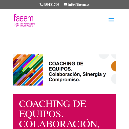
950181700
info@faeem.es
COACHING DE
EQUIPOS.
COLABORACIÓN,