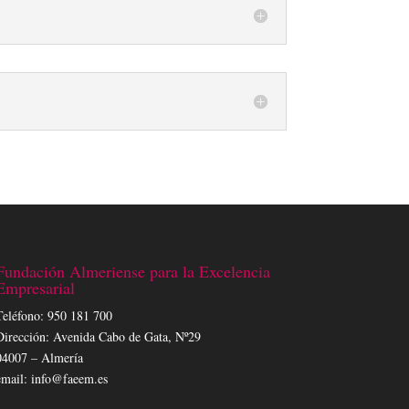
Fundación Almeriense para la Excelencia
Empresarial
Teléfono: 950 181 700
Dirección: Avenida Cabo de Gata, Nº29
04007 – Almería
email: info@faeem.es