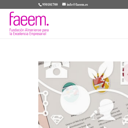
950181700
info@faeem.es