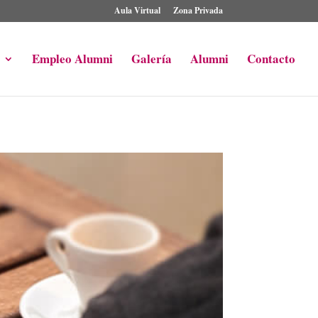
Aula Virtual
Zona Privada
Empleo Alumni
Galería
Alumni
Contacto