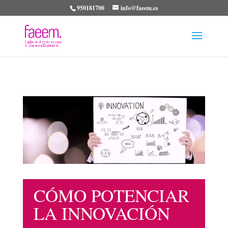
950181700
info@faeem.es
CÓMO POTENCIAR
LA INNOVACIÓN