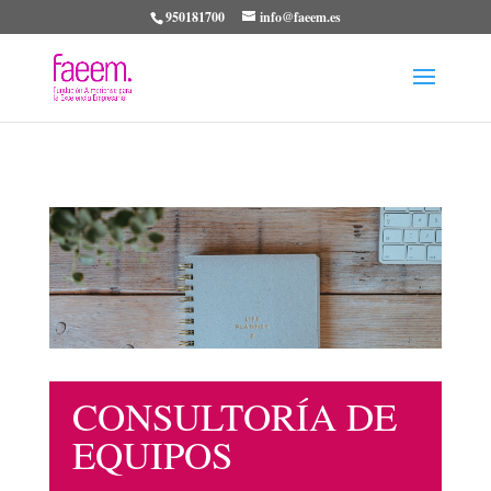
950181700
info@faeem.es
CONSULTORÍA DE
EQUIPOS