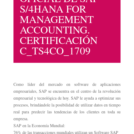
S/4HANA FOR
MANAGEMENT
ACCOUNTING.
CERTIFICACIÓN
C_TS4CO_1709
Como líder del mercado en software de aplicaciones
empresariales, SAP se encuentra en el centro de la revolución
empresarial y tecnológica de hoy. SAP le ayuda a optimizar sus
procesos, brindándole la posibilidad de utilizar datos en tiempo
real para predecir las tendencias de los clientes en toda su
empresa.
SAP en la Economía Mundial:
76% de las transacciones mundiales utilizan un Software SAP