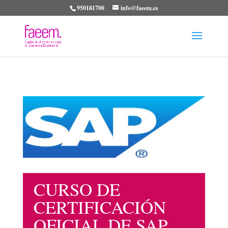
950181700
info@faeem.es
CURSO DE
CERTIFICACIÓN
OFICIAL DE SAP