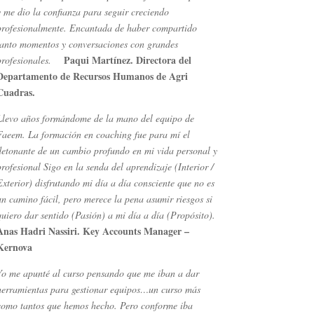
y me dio la confianza para seguir creciendo
profesionalmente. Encantada de haber compartido
tanto momentos y conversaciones con grandes
Paqui Martínez. Directora del
profesionales.
Departamento de Recursos Humanos de Agri
Cuadras.
Llevo años formándome de la mano del equipo de
Faeem. La formación en coaching fue para mí el
detonante de un cambio profundo en mi vida personal y
profesional Sigo en la senda del aprendizaje (Interior /
Exterior) disfrutando mi día a día consciente que no es
un camino fácil, pero merece la pena asumir riesgos si
quiero dar sentido (Pasión) a mi día a día (Propósito).
Anas Hadri Nassiri. Key Accounts Manager –
Kernova
Yo me apunté al curso pensando que me iban a dar
herramientas para gestionar equipos…un curso más
como tantos que hemos hecho. Pero conforme iba