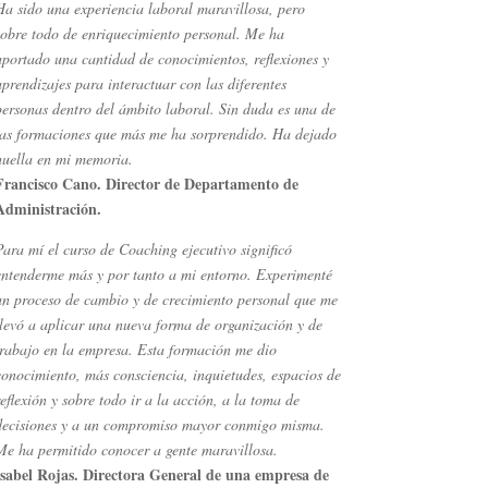
Ha sido una experiencia laboral maravillosa, pero
sobre todo de enriquecimiento personal. Me ha
aportado una cantidad de conocimientos, reflexiones y
aprendizajes para interactuar con las diferentes
personas dentro del ámbito laboral. Sin duda es una de
las formaciones que más me ha sorprendido. Ha dejado
huella en mi memoria.
Francisco Cano. Director de Departamento de
Administración.
Para mí el curso de Coaching ejecutivo significó
entenderme más y por tanto a mi entorno. Experimenté
un proceso de cambio y de crecimiento personal que me
llevó a aplicar una nueva forma de organización y de
trabajo en la empresa. Esta formación me dio
conocimiento, más consciencia, inquietudes, espacios de
reflexión y sobre todo ir a la acción, a la toma de
decisiones y a un compromiso mayor conmigo misma.
Me ha permitido conocer a gente maravillosa.
Isabel Rojas. Directora General de una empresa de