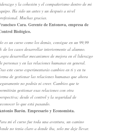
liderazgo y la cohesión y el compañerismo dentro de mi
equipo. Ha sido un antes y un después a nivel
profesional. Muchas gracias.
Francisco Cara. Gerente de Entonova, empresa de
Control Biológico.
No es un curso como los demás, consigue en un 99,99
% de los casos desarrollar interiormente al alumno.
Logra desarrollar mecanismos de mejora en el liderazgo
de personas y en las relaciones humanas en general.
Tras este curso experimentarás cambios en ti y en tu
forma de gestionar las relaciones humanas que ahora
seguramente no podrás ni creer. Cambios que te
permitirán gestionar esas relaciones con otra
perspectiva; desde el control y la seguridad de
reconocer lo que está pasando.
Antonio Barón. Empresario y Economista.
Para mí el curso fue toda una aventura, un camino
donde no tenía claro a donde iba, solo me deje llevar.