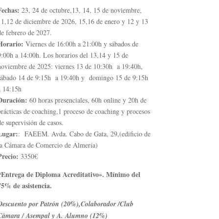
Fechas:
23, 24 de octubre,13, 14, 15 de noviembre,
11,12 de diciembre de 2026, 15,16 de enero y 12 y 13
de febrero de 2027.
Horario:
Viernes de 16:00h a 21:00h y sábados de
9:00h a 14:00h. Los horarios del 13,14 y 15 de
noviembre de 2025: viernes 13 de 10:30h a 19:40h,
sábado 14 de 9:15h a 19:40h y domingo 15 de 9:15h
a 14:15h
Duración:
60 horas presenciales, 60h online y 20h de
prácticas de coaching,1 proceso de coaching y procesos
de supervisión de casos.
Lugar:
: FAEEM. Avda. Cabo de Gata, 29,(edificio de
la Cámara de Comercio de Almería)
Precio:
3350€
“Entrega de Diploma Acreditativo». Mínimo del
75% de asistencia.
Descuento por Patrón (20%),Colaborador /Club
Cámara / Asempal y A. Alumno (12%)