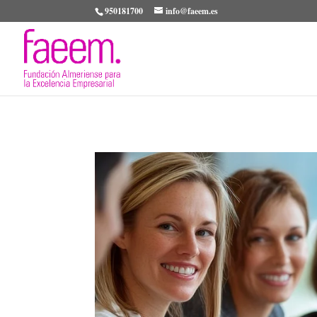
950181700
info@faeem.es