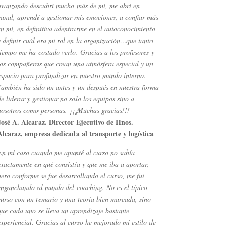
avanzando descubrí mucho más de mí, me abrí en
canal, aprendí a gestionar mis emociones, a confiar más
en mí, en definitiva adentrarme en el autoconocimiento
y definir cuál era mi rol en la organización…que tanto
tiempo me ha costado verlo. Gracias a los profesores y
los compañeros que crean una atmósfera especial y un
espacio para profundizar en nuestro mundo interno.
También ha sido un antes y un después en nuestra forma
de liderar y gestionar no solo los equipos sino a
nosotros como personas. ¡¡¡Muchas gracias!!!
José A. Alcaraz. Director Ejecutivo de Hnos.
Alcaraz, empresa dedicada al transporte y logística
En mi caso cuando me apunté al curso no sabía
exactamente en qué consistía y que me iba a aportar,
pero conforme se fue desarrollando el curso, me fui
enganchando al mundo del coaching. No es el típico
curso con un temario y una teoría bien marcada, sino
que cada uno se lleva un aprendizaje bastante
experiencial. Gracias al curso he mejorado mi estilo de