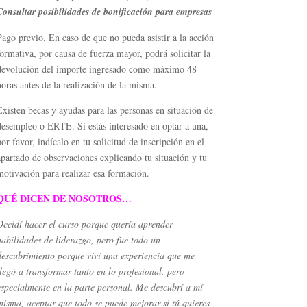
Consultar posibilidades de bonificación para empresas
Pago previo. En caso de que no pueda asistir a la acción
formativa, por causa de fuerza mayor, podrá solicitar la
devolución del importe ingresado como máximo 48
horas antes de la realización de la misma.
Existen becas y ayudas para las personas en situación de
desempleo o ERTE. Si estás interesado en optar a una,
por favor, indícalo en tu solicitud de inscripción en el
apartado de observaciones explicando tu situación y tu
motivación para realizar esa formación.
QUÉ DICEN DE NOSOTROS…
Decidí hacer el curso porque quería aprender
habilidades de liderazgo, pero fue todo un
descubrimiento porque viví una experiencia que me
llegó a transformar tanto en lo profesional, pero
especialmente en la parte personal. Me descubrí a mí
misma, aceptar que todo se puede mejorar si tú quieres