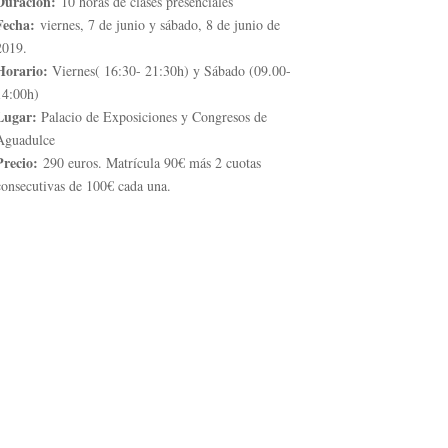
Duración:
10 horas de clases presenciales
Fecha:
viernes, 7 de junio y sábado, 8 de junio de
2019.
Horario:
Viernes( 16:30- 21:30h) y Sábado (09.00-
14:00h)
Lugar:
Palacio de Exposiciones y Congresos de
Aguadulce
Precio:
290 euros. Matrícula 90€ más 2 cuotas
consecutivas de 100€ cada una.