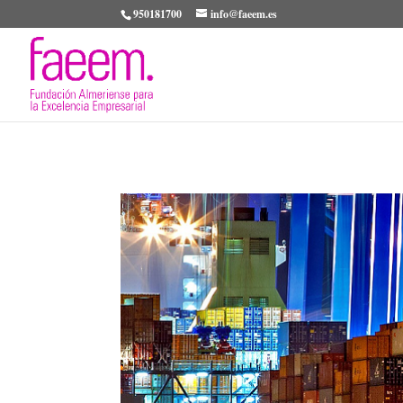
950181700
info@faeem.es