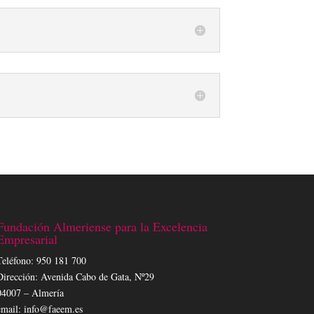
Fundación Almeriense para la Excelencia
Empresarial
Teléfono: 950 181 700
Dirección: Avenida Cabo de Gata, Nº29
04007 – Almería
email: info@faeem.es