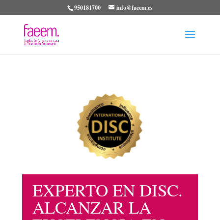
950181700
info@faeem.es
EXPERTO EN DISC.
ALCANZAR LA