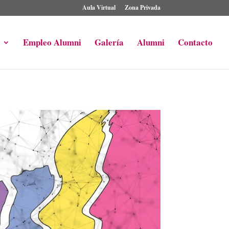
Aula Virtual
Zona Privada
Empleo Alumni
Galería
Alumni
Contacto