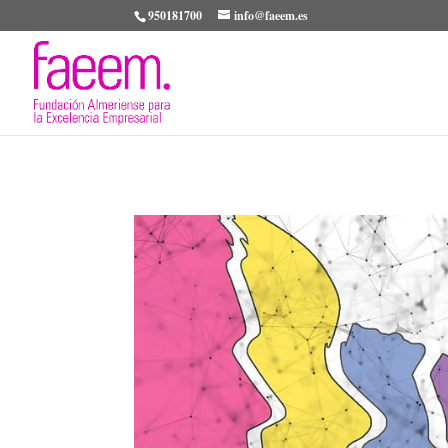
950181700
info@faeem.es