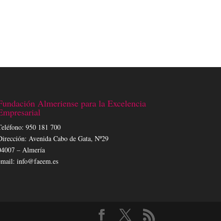
Fundación Almeriense para la Excelencia
Empresarial
Teléfono: 950 181 700
Dirección: Avenida Cabo de Gata, Nº29
04007 – Almería
email: info@faeem.es