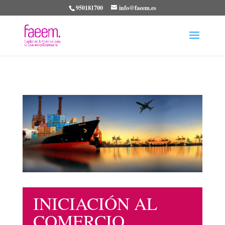
950181700
info@faeem.es
INICIACIÓN AL
COMERCIO