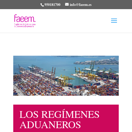
950181700
info@faeem.es
LOS REGÍMENES
ADUANEROS