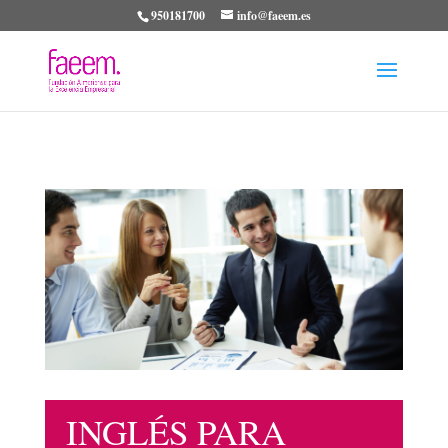
950181700
info@faeem.es
INGLÉS PARA