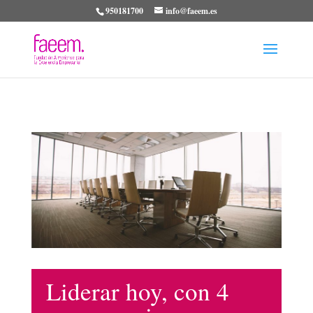
950181700
info@faeem.es
Liderar hoy, con 4