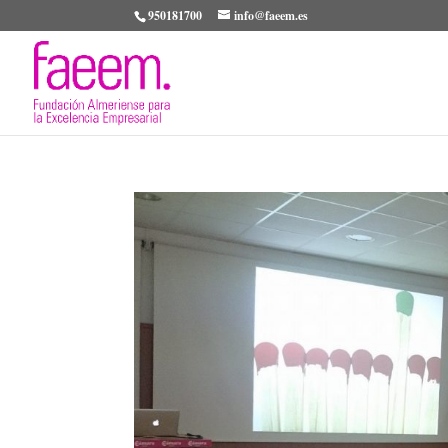
950181700
info@faeem.es