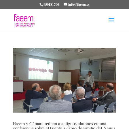
950181700
info@faeem.es
Faeem y Cámara reúnen a antiguos alumnos en una
conferencia sobre el talento a cargo de Emilio del Águila