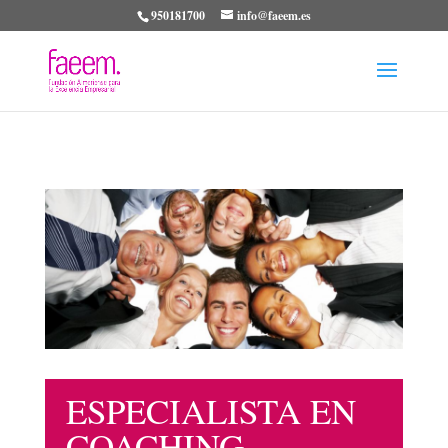
950181700
info@faeem.es
ESPECIALISTA EN
COACHING