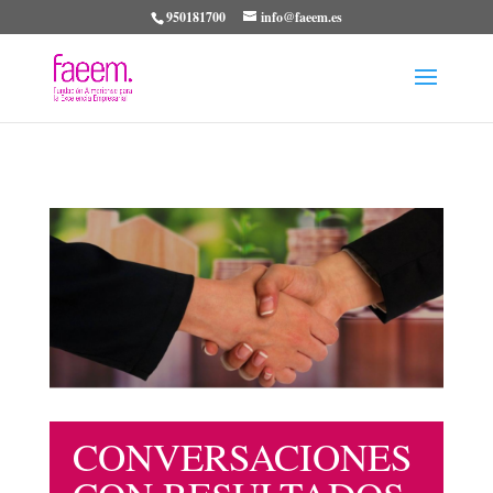
950181700
info@faeem.es
CONVERSACIONES