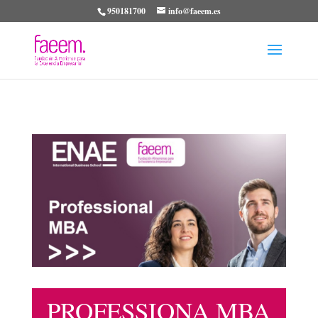
950181700
info@faeem.es
PROFESSIONA MBA